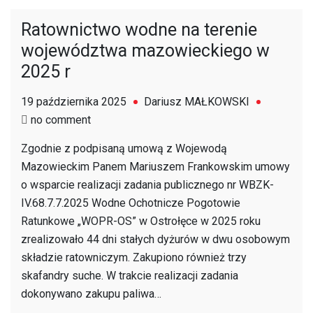
Ratownictwo wodne na terenie
województwa mazowieckiego w
2025 r
19 października 2025
Dariusz MAŁKOWSKI
on
no comment
Ratownictwo
Zgodnie z podpisaną umową z Wojewodą
wodne
Mazowieckim Panem Mariuszem Frankowskim umowy
na
o wsparcie realizacji zadania publicznego nr WBZK-
terenie
IV.68.7.7.2025 Wodne Ochotnicze Pogotowie
województwa
Ratunkowe „WOPR-OS” w Ostrołęce w 2025 roku
mazowieckiego
zrealizowało 44 dni stałych dyżurów w dwu osobowym
w
składzie ratowniczym. Zakupiono również trzy
2025
skafandry suche. W trakcie realizacji zadania
r
dokonywano zakupu paliwa…