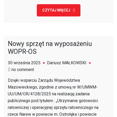
CZYTAJ WIĘCEJ
Nowy sprzęt na wyposażeniu
WOPR-OS
30 września 2025
Dariusz MAŁKOWSKI
on
no comment
Nowy
Dzięki wsparciu Zarządu Województwa
sprzęt
Mazowieckiego, zgodnie z umową nr W/UMWM-
na
UU/UM/OR/4128/2025 na realizację zadania
wyposażeniu
publicznego pod tytułem : „Utrzymanie gotowości
WOPR-
ratowniczej i operacyjnej sprzętu ratowniczego na
OS
rzece Narew w powiecie m. Ostrołęka i powiecie