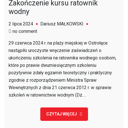
Zakończenie kursu ratownik
wodny
2 lipca 2024
Dariusz MAŁKOWSKI
on
no comment
Zakończenie
29 czerwca 2024 r. na plaży miejskiej w Ostrołęce
kursu
nastąpiło uroczyste wręczenie zaświadczeń o
ratownik
ukończeniu szkolenia na ratownika wodnego osobom,
wodny
które po prawie dwumiesięcznym szkoleniu
pozytywnie zdały egzamin teoretyczny i praktyczny
zgodnie z rozporządzeniem Ministra Spraw
Wewnętrznych z dnia 21 czerwca 2012 r. w sprawie
szkoleń w ratownictwie wodnym (Dz.…
CZYTAJ WIĘCEJ