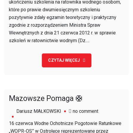
ukończeniu szkolenia na ratownika wodnego osobom,
wodny
które po prawie dwumiesięcznym szkoleniu
pozytywnie zdały egzamin teoretyczny i praktyczny
zgodnie z rozporządzeniem Ministra Spraw
Wewnętrznych z dnia 21 czerwca 2012 r. w sprawie
szkoleń w ratownictwie wodnym (Dz.…
CZYTAJ WIĘCEJ
Mazowsze Pomaga 🛟
on
Dariusz MAŁKOWSKI
no comment
Mazowsze
16 czerwca Wodne Ochotnicze Pogotowie Ratunkowe
Pomaga
„WOPR-OS” w Ostrołęce reprezentowane przez