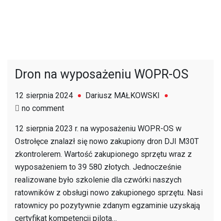
Dron na wyposażeniu WOPR-OS
12 sierpnia 2024
Dariusz MAŁKOWSKI
on
no comment
Dron
12 sierpnia 2023 r. na wyposażeniu WOPR-OS w
na
Ostrołęce znalazł się nowo zakupiony dron DJI M30T
wyposażeniu
zkontrolerem. Wartość zakupionego sprzętu wraz z
WOPR-
wyposażeniem to 39 580 złotych. Jednocześnie
OS
realizowane było szkolenie dla czwórki naszych
ratowników z obsługi nowo zakupionego sprzętu. Nasi
ratownicy po pozytywnie zdanym egzaminie uzyskają
certyfikat kompetencji pilota…