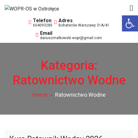
Skip
to
Op
WOPR-OS w Ostrołęce
Wodne Ochotnicze Pogotowie Ratunkowe
content
604093280
Bohaterów Warszawy 31A/41
dariuszmalkowski.wopr@gmail.com
Kategoria:
Ratownictwo Wodne
Home
Ratownictwo Wodne