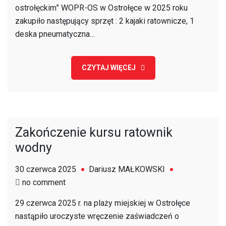
ostrołęckim” WOPR-OS w Ostrołęce w 2025 roku
zakupiło następujący sprzęt : 2 kajaki ratownicze, 1
deska pneumatyczna…
CZYTAJ WIĘCEJ
Zakończenie kursu ratownik
wodny
30 czerwca 2025
Dariusz MAŁKOWSKI
on
no comment
Zakończenie
29 czerwca 2025 r. na plaży miejskiej w Ostrołęce
kursu
nastąpiło uroczyste wręczenie zaświadczeń o
ratownik