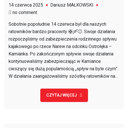
14 czerwca 2025
Dariusz MAŁKOWSKI
on
no comment
Bezpiecznie
Sobotnie popołudnie 14 czerwca był dla naszych
z
ratowników bardzo pracowity 🛟🛶🙂. Swoje działania
WOPR-
rozpoczęliśmy od zabezpieczenia rodzinnego spływu
OS
kajakowego po rzece Narew na odcinku Ostrołęka –
Kamianka. Po zakończonym spływie swoje działania
kontynuowaliśmy zabezpieczając w Kamiance
cieszący się dużą popularnością „spływ na byle czym”.
W działania zaangażowaliśmy szóstkę ratowników na…
CZYTAJ WIĘCEJ