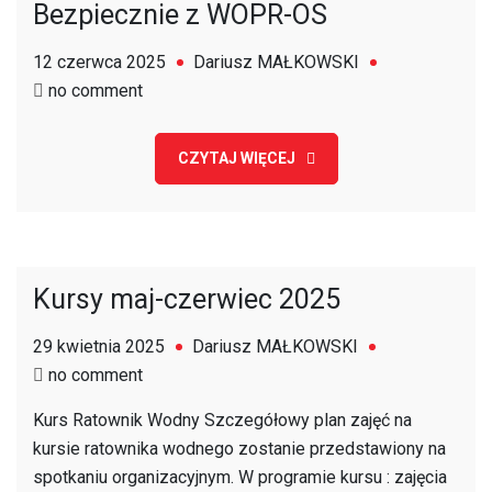
Bezpiecznie z WOPR-OS
12 czerwca 2025
Dariusz MAŁKOWSKI
on
no comment
Bezpiecznie
z
CZYTAJ WIĘCEJ
WOPR-
OS
Kursy maj-czerwiec 2025
29 kwietnia 2025
Dariusz MAŁKOWSKI
on
no comment
Kursy
Kurs Ratownik Wodny Szczegółowy plan zajęć na
maj-
kursie ratownika wodnego zostanie przedstawiony na
czerwiec
spotkaniu organizacyjnym. W programie kursu : zajęcia
2025