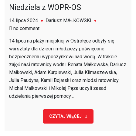
Niedziela z WOPR-OS
14 lipca 2024
Dariusz MAŁKOWSKI
on
no comment
Niedziela
14 lipca na plaży miejskiej w Ostrołęce odbyły się
z
warsztaty dla dzieci i młodzieży poświęcone
WOPR-
bezpiecznemu wypoczynkowi nad wodą. W trakcie
OS
zajęć nasi ratownicy wodni: Renata Małkowska, Dariusz
Małkowski, Adam Kurpiewski, Julia Klimaszewska,
Julia Paudyna, Kamil Bojarski oraz młodsi ratownicy
Michał Małkowski i Mikołaj Pęza uczyli zasad
udzielania pierwszej pomocy…
CZYTAJ WIĘCEJ