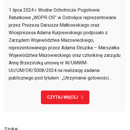
Podpisanie
1 lipca 2024 r. Wodne Ochotnicze Pogotowie
umowy
Ratunkowe „WOPR-OS” w Ostrołęce reprezentowane
na
przez Prezesa Dariusza Małkowskiego oraz
realizację
Wiceprezesa Adama Kurpiewskiego podpisało z
„Zadania
Zarządem Województwa Mazowieckiego,
publicznego
reprezentowanego przez Adama Struzika – Marszałka
pn.
Województwa Mazowieckiego oraz członkinię zarządu
Utrzymanie
Annę Brzezińską umowę nr W/UMWM-
gotowości
UU/UM/OR/5008/2024 na realizację zadania
ratowniczej
publicznego pod tytułem : „Utrzymanie gotowości…
i
operacyjnej
sprzętu
CZYTAJ WIĘCEJ
ratowniczego
na
rzece
Narew
Szukaj