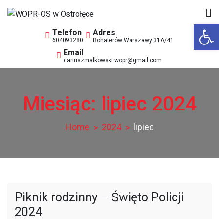
Skip
to
Op
WOPR-OS w Ostrołęce
Wodne Ochotnicze Pogotowie Ratunkowe
content
604093280
Bohaterów Warszawy 31A/41
dariuszmalkowski.wopr@gmail.com
Miesiąc:
lipiec 2024
Home
2024
lipiec
Piknik rodzinny – Święto Policji
2024