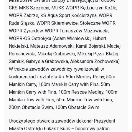
Mistrzostw Świata i Europy z następujących klubów :
Ostrołęka
CKS MKS Szczecin, MUKS WOPR Kędzierzyn Koźle,
07.10.2023
WOPR Zabrze, KS Aqua Sport Kościerzyna, WOPR
Ruda Śląska, WOPR Skierniewice, Stołeczne WOPR,
WOPR Żyrardów, WOPR Tomaszów Mazowiecki,
WOPR-OS Ostrołęka (Adam Wiśniewski, Hubert
Nakielski, Mateusz Adamowski, Kamil Bojarski, Maciej
Romanowski, Mikołaj Grabowski, Mikołaj Pęza, Błażej
Samluk, Gabrysia Grabowska, Aleksandra Żochowska).
W trakcie zawodów zawodnicy rywalizowali w
konkurencjach: sztafeta 4 x 50m Medley Relay, 50m
Manikin Carry, 100m Manikin Carry with Fins, 50m
Manikin Carry with Fins, 100m Rescue Medley, 100m
Manikin Tow with Fins, 50m Manikin Tow with Fins,
200m Obstacle Swim, 100m Obstacle Swim.
Uroczystego otwarcia zawodów dokonał Prezydent
Miasta Ostrołęki Łukasz Kulik – honorowy patron