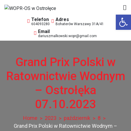
Skip
to
Op
WOPR-OS w Ostrołęce
Wodne Ochotnicze Pogotowie Ratunkowe
content
604093280
Bohaterów Warszawy 31A/41
dariuszmalkowski.wopr@gmail.com
Grand Prix Polski w
Ratownictwie Wodnym
– Ostrołęka
07.10.2023
Home
2023
październik
8
Grand Prix Polski w Ratownictwie Wodnym –