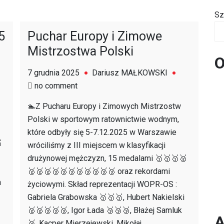
Sz
5
Puchar Europy i Zimowe
Mistrzostwa Polski
O
7 grudnia 2025
Dariusz MAŁKOWSKI
on
no comment
Puchar
🏊Z Pucharu Europy i Zimowych Mistrzostw
Europy
Polski w sportowym ratownictwie wodnym,
i
które odbyły się 5-7.12.2025 w Warszawie
Zimowe

wróciliśmy z III miejscem w klasyfikacji
Mistrzostwa
drużynowej mężczyzn, 15 medalami 🥇🥇🥇🥈
Polski
🥈🥈🥈🥉🥉🥉🥉🥉🥉🥉🥉 oraz rekordami
a
życiowymi. Skład reprezentacji WOPR-OS :
Gabriela Grabowska 🥇🥇🥇, Hubert Nakielski
🥈🥈🥉🥉🥉, Igor Łada 🥉🥉🥉, Błażej Samluk
A

🥈, Kacper Mierzejewski, Mikołaj…