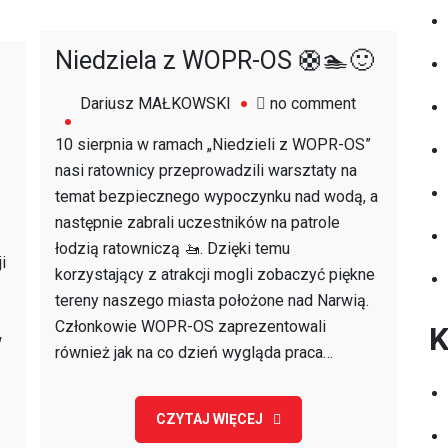
Niedziela z WOPR-OS 🛟🏊🙂
on
Dariusz MAŁKOWSKI
no comment
Niedziela
n
10 sierpnia w ramach „Niedzieli z WOPR-OS”
z
nasi ratownicy przeprowadzili warsztaty na
WOPR-
ięto
temat bezpiecznego wypoczynku nad wodą, a
OS
licji
następnie zabrali uczestników na patrole
🛟
łodzią ratowniczą 🚤. Dzięki temu
🏊
i
trołęce
korzystający z atrakcji mogli zobaczyć piękne
🙂
tereny naszego miasta położone nad Narwią.
knik
Członkowie WOPR-OS zaprezentowali
K
w
dzinny
również jak na co dzień wygląda praca…
CZYTAJ WIĘCEJ