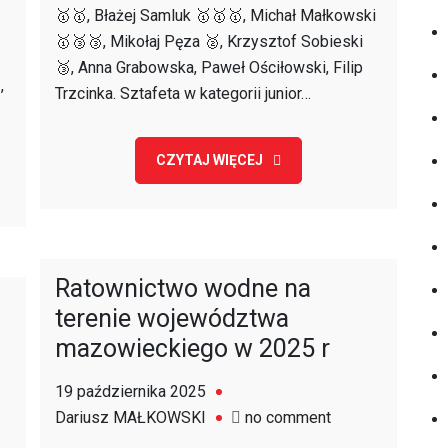
🥇🥇, Błażej Samluk 🥇🥇🥇, Michał Małkowski
🥇🥉🥉, Mikołaj Pęza 🥈, Krzysztof Sobieski
🥉, Anna Grabowska, Paweł Ościłowski, Filip
,
Trzcinka. Sztafeta w kategorii junior…
CZYTAJ WIĘCEJ
Ratownictwo wodne na
terenie województwa
mazowieckiego w 2025 r
19 października 2025
on
Dariusz MAŁKOWSKI
no comment
Ratownictwo