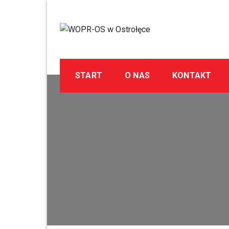
Skip
to
content
WOPR-OS w Ostrołę
Wodne Ochotnicze Pogotowie Ratunkowe
START
O NAS
KONTAKT