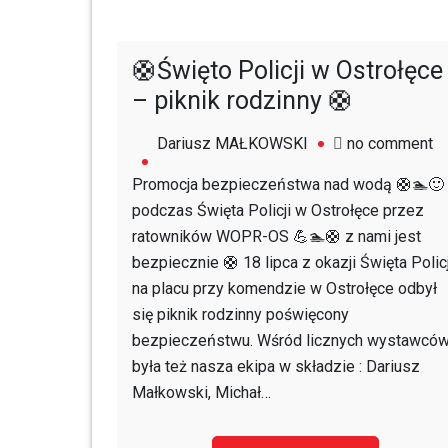
🛟Święto Policji w Ostrołęce
– piknik rodzinny 🛟
o
Dariusz MAŁKOWSKI
no comment
🛟
Promocja bezpieczeństwa nad wodą 🛟🏊🙂
Św
podczas Święta Policji w Ostrołęce przez
Po
ratowników WOPR-OS 💪🏊🛟 z nami jest
w
bezpiecznie 🛟 18 lipca z okazji Święta Policj
Os
na placu przy komendzie w Ostrołęce odbył
–
się piknik rodzinny poświęcony
pi
bezpieczeństwu. Wśród licznych wystawcó
ro
była też nasza ekipa w składzie : Dariusz
🛟
Małkowski, Michał…