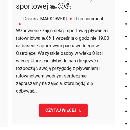
sportowej 🏊🙂💪
on
Dariusz MAŁKOWSKI
no comment
Wznowienie
Wznowienie zajęć sekcji sportowej pływania i
zajęć
ratownictwa 🏊🙂 1 września o godzinie 19.00
sekcji
na basenie sportowym parku wodnego w
sportowej
Ostrołęce. Wszystkie osoby w wieku 8 lat i
🏊
więcej, które chciałyby do nas dołączyć i
🙂
rozpocząć swoją przygodę z pływaniem i
💪
ratownictwem wodnym serdecznie
zapraszamy na zajęcia, które będą się
odbywać…
CZYTAJ WIĘCEJ