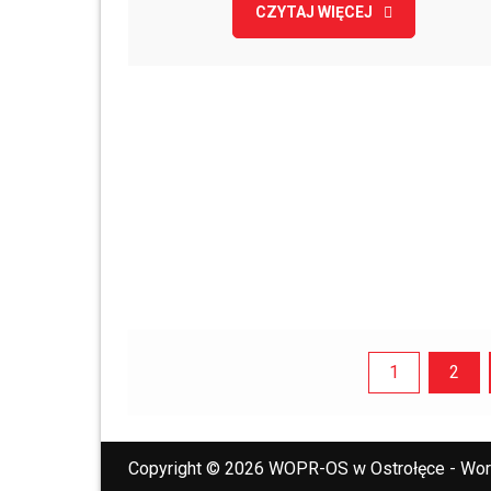
CZYTAJ WIĘCEJ
Stronicowanie
1
2
wpisów
Copyright © 2026 WOPR-OS w Ostrołęce - Wo