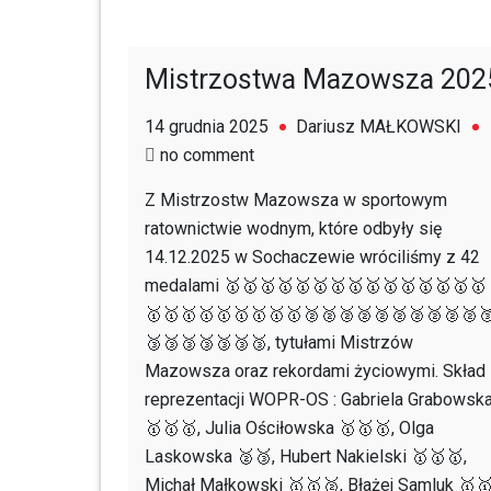
Mistrzostwa Mazowsza 202
14 grudnia 2025
Dariusz MAŁKOWSKI
on
no comment
Mistrzostwa
Z Mistrzostw Mazowsza w sportowym
Mazowsza
ratownictwie wodnym, które odbyły się
2025
14.12.2025 w Sochaczewie wróciliśmy z 42
medalami 🥇🥇🥇🥇🥇🥇🥇🥇🥇🥇🥇🥇🥇🥇🥇
🥇🥇🥇🥇🥇🥇🥇🥇🥇🥈🥈🥈🥈🥈🥈🥈🥈🥈🥈
🥉🥉🥉🥉🥉🥉🥉, tytułami Mistrzów
Mazowsza oraz rekordami życiowymi. Skład
reprezentacji WOPR-OS : Gabriela Grabowsk
🥇🥇🥇, Julia Ościłowska 🥇🥇🥇, Olga
Laskowska 🥈🥉, Hubert Nakielski 🥇🥇🥇,
Michał Małkowski 🥇🥇🥈, Błażej Samluk 🥇