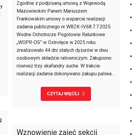
i
Zgodnie z podpisaną umową z Wojewodą
my
wodne
Mazowieckim Panem Mariuszem
z
na
Frankowskim umowy o wsparcie realizacji
terenie
a
zadania publicznego nr WBZK-IV.68.7.7.2025
województwa
Wodne Ochotnicze Pogotowie Ratunkowe
mazowieckiego
„WOPR-OS” w Ostrołęce w 2025 roku
w
zrealizowało 44 dni stałych dyżurów w dwu
,
2025
osobowym składzie ratowniczym. Zakupiono
r
również trzy skafandry suche. W trakcie
realizacji zadania dokonywano zakupu paliwa…
CZYTAJ WIĘCEJ
u
Wznowienie zajęć sekcji