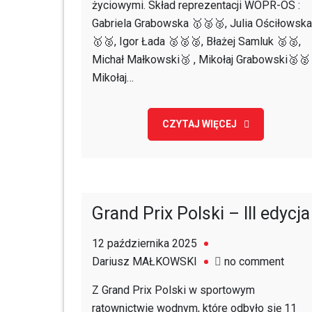
życiowymi. Skład reprezentacji WOPR-OS :
Gabriela Grabowska 🥇🥈🥈, Julia Ościłowska
🥇🥈, Igor Łada 🥈🥈🥈, Błażej Samluk 🥈🥈,
Michał Małkowski🥉 , Mikołaj Grabowski🥈🥈 
Mikołaj…
CZYTAJ WIĘCEJ
Grand Prix Polski – III edycja
12 października 2025
on
Dariusz MAŁKOWSKI
no comment
Grand
Z Grand Prix Polski w sportowym
Prix
ratownictwie wodnym, które odbyło się 11