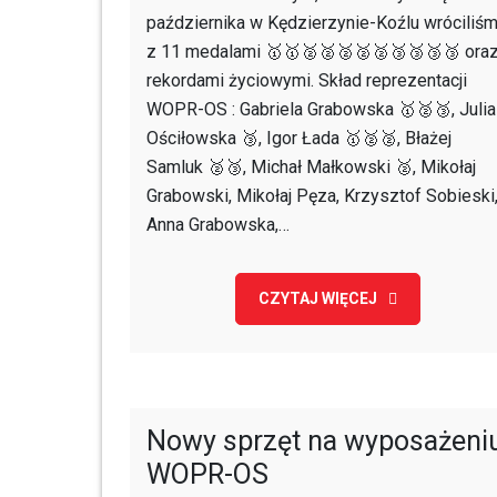
Polsk
października w Kędzierzynie-Koźlu wróciliś
–
z 11 medalami 🥇🥇🥈🥈🥈🥈🥈🥉🥉🥉🥉 ora
III
rekordami życiowymi. Skład reprezentacji
edycj
WOPR-OS : Gabriela Grabowska 🥇🥈🥉, Julia
Ościłowska 🥉, Igor Łada 🥇🥈🥈, Błażej
Samluk 🥈🥉, Michał Małkowski 🥈, Mikołaj
Grabowski, Mikołaj Pęza, Krzysztof Sobieski
Anna Grabowska,…
CZYTAJ WIĘCEJ
Nowy sprzęt na wyposażeni
WOPR-OS