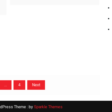
…
4
Next
rdPress Theme : by
Sparkle Themes