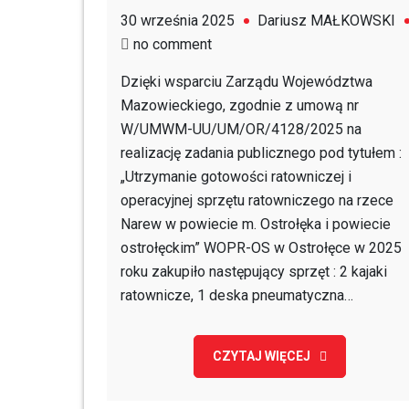
30 września 2025
Dariusz MAŁKOWSKI
on
no comment
Nowy
Dzięki wsparciu Zarządu Województwa
sprzęt
Mazowieckiego, zgodnie z umową nr
na
W/UMWM-UU/UM/OR/4128/2025 na
wyposażeniu
realizację zadania publicznego pod tytułem :
WOPR-
„Utrzymanie gotowości ratowniczej i
OS
operacyjnej sprzętu ratowniczego na rzece
Narew w powiecie m. Ostrołęka i powiecie
ostrołęckim” WOPR-OS w Ostrołęce w 2025
roku zakupiło następujący sprzęt : 2 kajaki
ratownicze, 1 deska pneumatyczna…
CZYTAJ WIĘCEJ