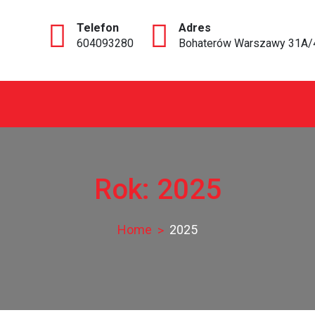
604093280
Bohaterów Warszawy 31A/
ce
Rok:
2025
Home
2025