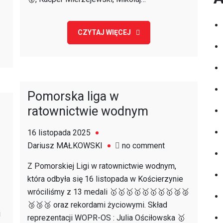
CZYTAJ WIĘCEJ
Pomorska liga w
ratownictwie wodnym
16 listopada 2025
on
Dariusz MAŁKOWSKI
no comment
Pomorska
Z Pomorskiej Ligi w ratownictwie wodnym,
liga
która odbyła się 16 listopada w Kościerzynie
w
wróciliśmy z 13 medali 🥇🥇🥇🥇🥇🥇🥇🥇🥈🥈
ratownictwie
🥉🥉🥉 oraz rekordami życiowymi. Skład
wodnym
i
reprezentacji WOPR-OS : Julia Ościłowska 🥇