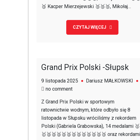
🥉 Kacper Mierzejewski 🥉🥉🥉, Mikołaj…
CZYTAJ WIĘCEJ
Grand Prix Polski -Słupsk
9 listopada 2025
Dariusz MAŁKOWSKI
on
no comment
Grand
Z Grand Prix Polski w sportowym
Prix
ratownictwie wodnym, które odbyło się 8
Polski
listopada w Słupsku wróciliśmy z rekordem
-
Polski (Gabriela Grabowska), 14 medalami 🥇
Słupsk
🥇🥈🥈🥈🥈🥈🥈🥈🥈🥈🥈🥈🥉 oraz rekordam