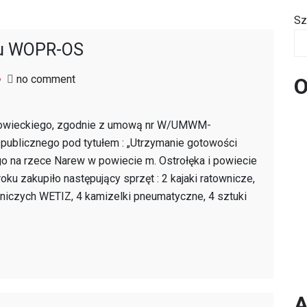
Sz
iu WOPR-OS
on
no comment
O
Nowy
sprzęt
zowieckiego, zgodnie z umową nr W/UMWM-
na
ublicznego pod tytułem : „Utrzymanie gotowości
wyposażeniu
ego na rzece Narew w powiecie m. Ostrołęka i powiecie
WOPR-
u zakupiło następujący sprzęt : 2 kajaki ratownicze,
OS
iczych WETIZ, 4 kamizelki pneumatyczne, 4 sztuki
A