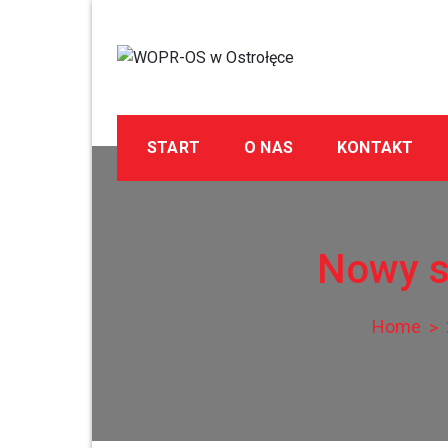
Skip
to
content
WOPR-OS w Ostrołę
Wodne Ochotnicze Pogotowie Ratunkowe
START
O NAS
KONTAKT
Nowy s
Home