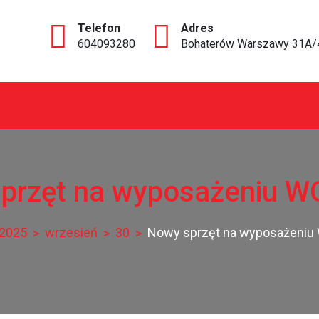
604093280
Bohaterów Warszawy 31A/
ce
przęt na wyposażeniu 
2025
wrzesień
30
Nowy sprzęt na wyposażeni