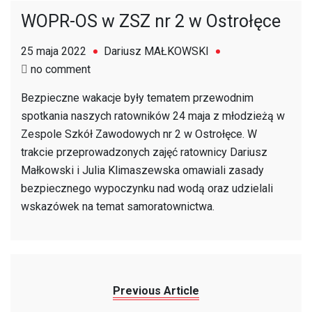
WOPR-OS w ZSZ nr 2 w Ostrołęce
25 maja 2022
Dariusz MAŁKOWSKI
on
no comment
WOPR-
Bezpieczne wakacje były tematem przewodnim
OS
spotkania naszych ratowników 24 maja z młodzieżą w
w
Zespole Szkół Zawodowych nr 2 w Ostrołęce. W
ZSZ
trakcie przeprowadzonych zajęć ratownicy Dariusz
nr
Małkowski i Julia Klimaszewska omawiali zasady
2
bezpiecznego wypoczynku nad wodą oraz udzielali
w
wskazówek na temat samoratownictwa.
Ostrołęce
Previous Article