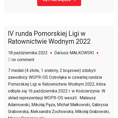
Województwa
Mazowieckiego”
IV runda Pomorskiej Ligi w
Ratownictwie Wodnym 2022
18 października 2022
Dariusz MAŁKOWSKI
on
no comment
IV
7 medali (4 złote, 1 srebrny, 2 brązowe) zdobyli
runda
zawodnicy WOPR-OS Ostrołęka w czwartej rundzie
Pomorskiej
Pomorskiej Ligi w Ratownictwie Wodnym 2022, która
Ligi
odbyła się 16 października 2022 r. w Kościerzynie. W
w
skład reprezentacji WOPR-OS weszli : Mateusz
Ratownictwie
Adamowski, Mikołaj Pęza, Michał Małkowski, Gabrysia
Wodnym
Grabowska, Aleksandra Żochowska, Mikołaj Grabowski,
2022