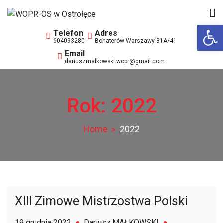
Skip
to
Op
WOPR-OS w Ostrołęce
Wodne Ochotnicze Pogotowie Ratunkowe
content
604093280
Bohaterów Warszawy 31A/41
dariuszmalkowski.wopr@gmail.com
Rok:
2022
Home
2022
XIII Zimowe Mistrzostwa Polski
19 grudnia 2022
Dariusz MAŁKOWSKI