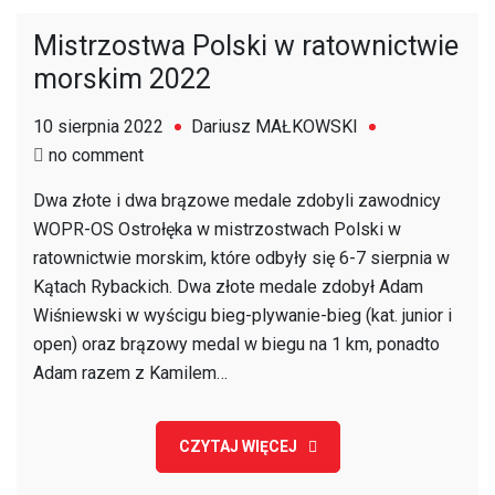
Mistrzostwa Polski w ratownictwie
morskim 2022
10 sierpnia 2022
Dariusz MAŁKOWSKI
on
no comment
Mistrzostwa
Dwa złote i dwa brązowe medale zdobyli zawodnicy
Polski
WOPR-OS Ostrołęka w mistrzostwach Polski w
w
ratownictwie morskim, które odbyły się 6-7 sierpnia w
ratownictwie
Kątach Rybackich. Dwa złote medale zdobył Adam
morskim
Wiśniewski w wyścigu bieg-plywanie-bieg (kat. junior i
2022
open) oraz brązowy medal w biegu na 1 km, ponadto
Adam razem z Kamilem…
CZYTAJ WIĘCEJ