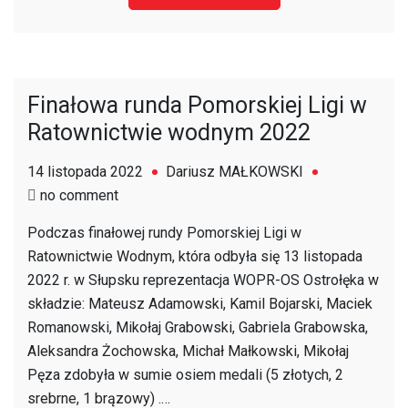
Finałowa runda Pomorskiej Ligi w
Ratownictwie wodnym 2022
14 listopada 2022
Dariusz MAŁKOWSKI
on
no comment
Finałowa
Podczas finałowej rundy Pomorskiej Ligi w
runda
Ratownictwie Wodnym, która odbyła się 13 listopada
Pomorskiej
2022 r. w Słupsku reprezentacja WOPR-OS Ostrołęka w
Ligi
składzie: Mateusz Adamowski, Kamil Bojarski, Maciek
w
Romanowski, Mikołaj Grabowski, Gabriela Grabowska,
Ratownictwie
Aleksandra Żochowska, Michał Małkowski, Mikołaj
wodnym
Pęza zdobyła w sumie osiem medali (5 złotych, 2
2022
srebrne, 1 brązowy) .…