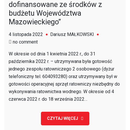
dofinansowane ze środków z
budżetu Województwa
Mazowieckiego”
4 listopada 2022
Dariusz MAŁKOWSKI
on
no comment
Podsumowanie
W okresie od dnia 1 kwietnia 2022 r., do 31
„Zadania
października 2022 r. – utrzymywana była gotowość
publicznego
jednego zespołu ratowniczego 2 osobowego (dyżur
pn.
telefoniczny tel. 604093280) oraz utrzymywany był w
Utrzymanie
gotowości operacyjnej sprzęt ratowniczy niezbędny do
gotowości
wykonywania ratownictwa wodnego. W okresie od 4
ratowniczej
czerwca 2022 r. do 18 września 2022…
i
operacyjnej
sprzętu
CZYTAJ WIĘCEJ
ratowniczego