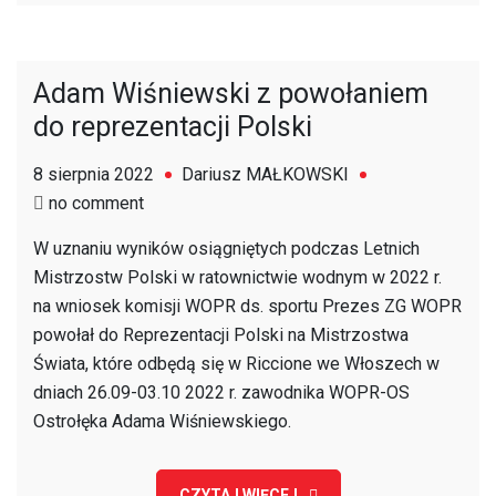
Adam Wiśniewski z powołaniem
do reprezentacji Polski
8 sierpnia 2022
Dariusz MAŁKOWSKI
on
no comment
Adam
W uznaniu wyników osiągniętych podczas Letnich
Wiśniewski
Mistrzostw Polski w ratownictwie wodnym w 2022 r.
z
na wniosek komisji WOPR ds. sportu Prezes ZG WOPR
powołaniem
powołał do Reprezentacji Polski na Mistrzostwa
do
Świata, które odbędą się w Riccione we Włoszech w
reprezentacji
dniach 26.09-03.10 2022 r. zawodnika WOPR-OS
Polski
Ostrołęka Adama Wiśniewskiego.
CZYTAJ WIĘCEJ