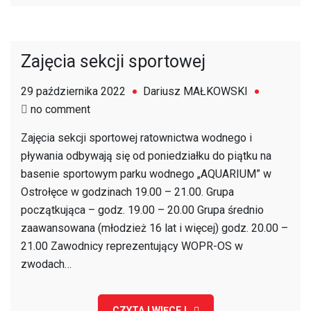
na
rzece
Narew
Zajęcia sekcji sportowej
w
powiecie
29 października 2022
Dariusz MAŁKOWSKI
m.
on
no comment
Ostrołęka,
Zajęcia
powiecie
Zajęcia sekcji sportowej ratownictwa wodnego i
sekcji
ostrołęckim
pływania odbywają się od poniedziałku do piątku na
sportowej
i
basenie sportowym parku wodnego „AQUARIUM” w
powiecie
Ostrołęce w godzinach 19.00 – 21.00. Grupa
makowskim
początkująca – godz. 19.00 – 20.00 Grupa średnio
dofinansowane
zaawansowana (młodzież 16 lat i więcej) godz. 20.00 –
ze
21.00 Zawodnicy reprezentujący WOPR-OS w
środków
zwodach…
z
budżetu
CZYTAJ WIĘCEJ