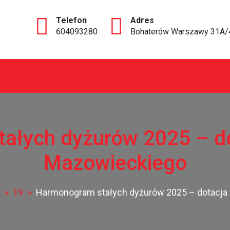
604093280
Bohaterów Warszawy 31A/
ce
ałych dyżurów 2025 – d
Mazowieckiego
19
Harmonogram stałych dyżurów 2025 – dotacj