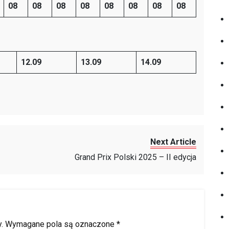
08
08
08
08
08
08
08
08
12.09
13.09
14.09
Next Article
Grand Prix Polski 2025 – II edycja
.
Wymagane pola są oznaczone
*