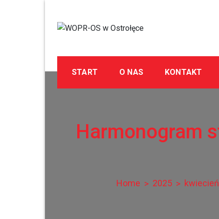
Skip
to
content
WOPR-OS w Ostrołę
Wodne Ochotnicze Pogotowie Ratunkowe
START
O NAS
KONTAKT
Harmonogram st
Home
2025
kwiecień