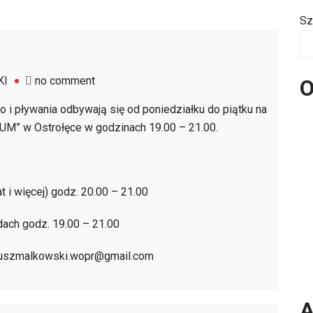
Sz
on
KI
no comment
O
Zajęcia
o i pływania odbywają się od poniedziałku do piątku na
sekcji
M” w Ostrołęce w godzinach 19.00 – 21.00.
sportowej
 i więcej) godz. 20.00 – 21.00
ch godz. 19.00 – 21.00
ariuszmalkowski.wopr@gmail.com
A