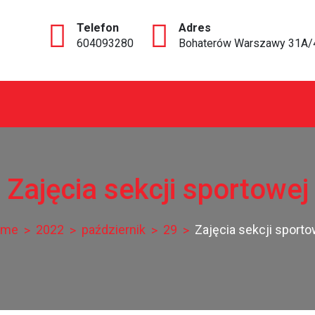
604093280
Bohaterów Warszawy 31A/
ce
Zajęcia sekcji sportowej
ome
2022
październik
29
Zajęcia sekcji sporto