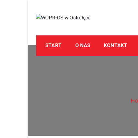
Skip
to
content
WOPR-OS w Ostrołę
Wodne Ochotnicze Pogotowie Ratunkowe
START
O NAS
KONTAKT
H